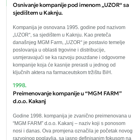
Osnivanje kompanije pod imenom „UZOR“ sa
sjedištem u Kaknju.
Kompanija je osnovana 1995. godine pod nazivom
„UZOR“, sa sjedištem u Kaknju. Kao preteča
današnjeg MGM Farm, „UZOR“ je postavio temelje
poslovanja u oblasti trgovine i distribucije,
usmjeravajući se ka razvoju pouzdane i odgovorne
kompanije koja će kasnije prerasti u jednog od
ključnih aktera na farmaceutskom tržištu BiH.
1998.
Preimenovanje kompanije u “MGM FARM”
d.o.o. Kakanj
Godine 1998. kompanija je zvanično preimenovana u
“MGM FARM” d.o.o. Kakanj – naziv koji s ponosom
nosi i danas. Ova promjena označila je početak novog
razvojnog poglavlja, sa jasno definisanim fokusom na