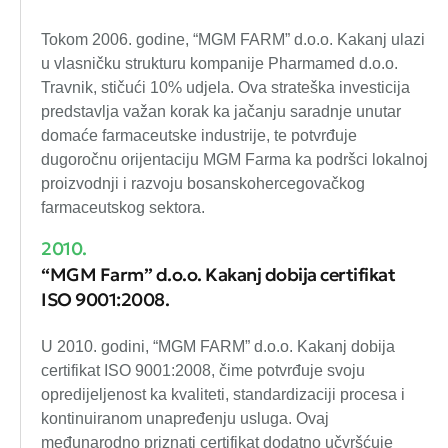
Tokom 2006. godine, “MGM FARM” d.o.o. Kakanj ulazi
u vlasničku strukturu kompanije Pharmamed d.o.o.
Travnik, stičući 10% udjela. Ova strateška investicija
predstavlja važan korak ka jačanju saradnje unutar
domaće farmaceutske industrije, te potvrđuje
dugoročnu orijentaciju MGM Farma ka podršci lokalnoj
proizvodnji i razvoju bosanskohercegovačkog
farmaceutskog sektora.
2010.
“MGM Farm” d.o.o. Kakanj dobija certifikat
ISO 9001:2008.
U 2010. godini, “MGM FARM” d.o.o. Kakanj dobija
certifikat ISO 9001:2008, čime potvrđuje svoju
opredijeljenost ka kvaliteti, standardizaciji procesa i
kontinuiranom unapređenju usluga. Ovaj
međunarodno priznati certifikat dodatno učvršćuje